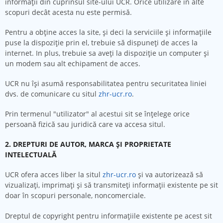
informaţii din cuprinsul site-ului UCR. Orice utilizare în alte
scopuri decât acesta nu este permisă.
Pentru a obţine acces la site, şi deci la serviciile şi informaţiile
puse la dispoziţie prin el, trebuie să dispuneţi de acces la
internet. In plus, trebuie sa aveţi la dispoziţie un computer şi
un modem sau alt echipament de acces.
UCR nu își asumă responsabilitatea pentru securitatea liniei
dvs. de comunicare cu situl
zhr-ucr.ro
.
Prin termenul "utilizator" al acestui sit se înţelege orice
persoană fizică sau juridică care va accesa situl.
2. DREPTURI DE AUTOR, MARCA ȘI PROPRIETATE
INTELECTUALĂ
UCR ofera acces liber la situl
zhr-ucr.ro
și va autorizează să
vizualizați, imprimați și să transmiteți informații existente pe sit
doar în scopuri personale, noncomerciale.
Dreptul de copyright pentru informațiile existente pe acest sit