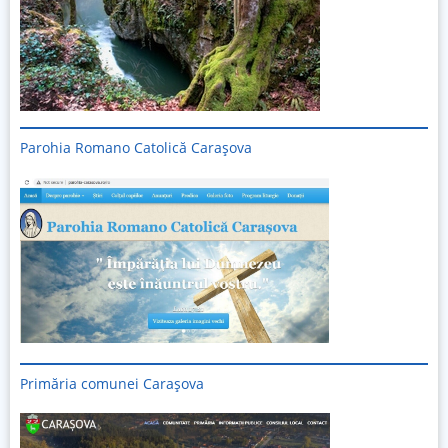
Parohia Romano Catolică Carașova
Primăria comunei Carașova