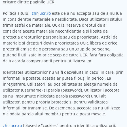
oricare dintre paginile UCR.
Politica sitului
zhr-ucr.ro
este de a nu accepta sau de a nu lua
in consideratie materialele nesolicitate. Daca utilizatorii sitului
trimit astfel de materiale, UCR isi rezerva dreptul de a
considera aceste materiale neconfidentiale si lipsite de
protectia drepturilor personale sau de proprietate. Astfel de
materiale si drepturi devin proprietatea UCR, libera de orice
pretentii emise de o persoana sau un grup de persoane,
putand fi utilizate in orice scop de catre UCR, fara fara obligatia
de a acorda compensantii pentru utilizarea lor.
Identitatea utilizatorilor nu va fi dezvaluita in cazul in care, prin
informatiile postate, acestia ar putea fi puşi în pericol. La
inregistrare, utilizatorii au posibilitatea sa aleaga numele de
utilizator (username) si parola (password). Utilizatorii accepta
sa nu imprumute niciodata parola (password) unui alt
utilizator, pentru propria protectie si pentru validitatea
informatiilor transmise. De asemenea, accepta sa nu utilizeze
niciodata parola altui membru pentru a posta mesaje.
zhr-ucr.ro
foloseste "cookies" pentru a identifica utilizatorii.