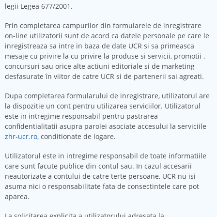
legii Legea 677/2001.
Prin completarea campurilor din formularele de inregistrare
on-line utilizatorii sunt de acord ca datele personale pe care le
inregistreaza sa intre in baza de date UCR si sa primeasca
mesaje cu privire la cu privire la produse si servicii, promotii ,
concursuri sau orice alte actiuni editoriale si de marketing
desfasurate în viitor de catre UCR si de partenerii sai agreati.
Dupa completarea formularului de inregistrare, utilizatorul are
la dispozitie un cont pentru utilizarea serviciilor. Utilizatorul
este in intregime responsabil pentru pastrarea
confidentialitatii asupra parolei asociate accesului la serviciile
zhr-ucr.ro
, conditionate de logare.
Utilizatorul este in intregime responsabil de toate informatiile
care sunt facute publice din contul sau. In cazul accesarii
neautorizate a contului de catre terte persoane, UCR nu isi
asuma nici o responsabilitate fata de consectintele care pot
aparea.
La solicitarea explicita a utilizatorului adresata la