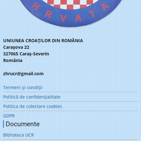
UNIUNEA CROAȚILOR DIN ROMÂNIA
Carașova 22
327065 Caraș-Severin
România
zhrucr@gmail.com
Meniu
Termeni şi condiţii
subsol
Politică de confidenţialitate
Politica de colectare cookies
GDPR
Documente
Biblioteca UCR