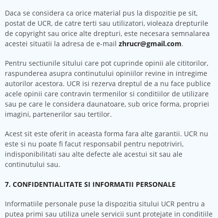
Daca se considera ca orice material pus la dispozitie pe sit,
postat de UCR, de catre terti sau utilizatori, violeaza drepturile
de copyright sau orice alte drepturi, este necesara semnalarea
acestei situatii la adresa de e-mail
zhrucr@gmail.com
.
Pentru sectiunile sitului care pot cuprinde opinii ale cititorilor,
raspunderea asupra continutului opiniilor revine in intregime
autorilor acestora. UCR isi rezerva dreptul de a nu face publice
acele opinii care contravin termenilor si conditiilor de utilizare
sau pe care le considera daunatoare, sub orice forma, propriei
imagini, partenerilor sau tertilor.
Acest sit este oferit in aceasta forma fara alte garantii. UCR nu
este si nu poate fi facut responsabil pentru nepotriviri,
indisponibilitati sau alte defecte ale acestui sit sau ale
continutului sau.
7. CONFIDENTIALITATE SI INFORMATII PERSONALE
Informatiile personale puse la dispozitia sitului UCR pentru a
putea primi sau utiliza unele servicii sunt protejate in conditiile