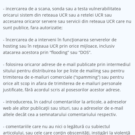
- incercarea de a scana, sonda sau a testa vulnerabilitatea
oricarui sistem din reteaua UCR sau a retelei UCR sau
accesarea oricaror servere sau servicii din reteaua UCR care nu
sunt publice, fara autorizatie;
- încercarea de a interveni în funcţionarea serverelor de
hosting sau în reţeaua UCR prin orice mijloace, inclusiv
atacarea acestora prin “flooding” sau “DOS”.
- folosirea oricaror adrese de e-mail publicate prin intermediul
sitului pentru distribuirea lor pe liste de mailing sau pentru
trimiterea de e-mailuri comerciale (“spamming”) sau pentru
orice alt scop in afara de trimiterea de e-mailuri personale
justificate, fără acordul scris al posesorilor acestor adrese.
- introducerea, în cadrul comentariilor la articole, a adreselor
web ale altor publicaţii sau situri, sau a adreselor de e-mail
altele decât cea a semnatarului comentariului respectiv.
- comentariile care nu au nici o legătură cu subiectul
articolului, sau cele care conţin obscenităţi, instigări la violenţă