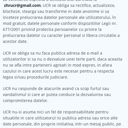
zhrucr@gmail.com
, UCR se obliga sa rectifice, actualizeze,
blocheze, stearga sau transforme in date anonime si sa
inceteze prelucrarea datelor personale ale utilizatorului, în
mod gratuit, datele personale conform dispozitiilor Legii nr.
677/2001 privind protectia persoanelor cu privire la
prelucrarea datelor cu caracter personal si libera circulatie a
acestor date.
UCR se obliga sa nu faca publica adresa de e-mail a
utilizatorilor si sa nu o dezvaluie unei terte parti, daca aceasta
nu se afla intre partenerii agreati in mod expres, in afara
cazului in care acest lucru este necesar pentru a respecta
legea si/sau procedurile judiciare.
UCR nu raspunde de atacurile avand ca scop furtul sau
vandalismul si care ar putea conduce la dezvaluirea sau
compromiterea datelor.
UCR nu-si asuma nici un fel de responsabilitate pentru
situatiile in care utilizatorul isi publica adresa sau orice alte
date personale, din proprie initiativa, intr-un mesaj public, pe