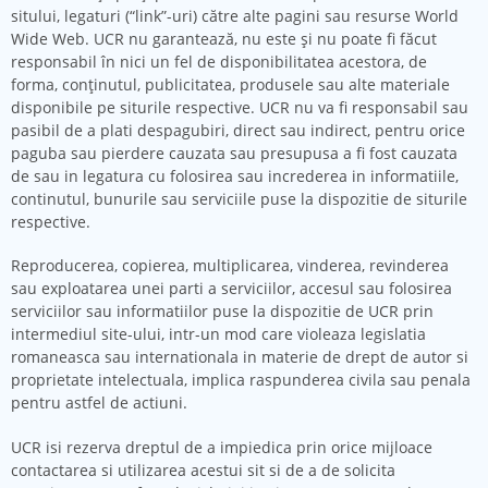
sitului, legaturi (“link”-uri) către alte pagini sau resurse World
Wide Web. UCR nu garantează, nu este și nu poate fi făcut
responsabil în nici un fel de disponibilitatea acestora, de
forma, conținutul, publicitatea, produsele sau alte materiale
disponibile pe siturile respective. UCR nu va fi responsabil sau
pasibil de a plati despagubiri, direct sau indirect, pentru orice
paguba sau pierdere cauzata sau presupusa a fi fost cauzata
de sau in legatura cu folosirea sau increderea in informatiile,
continutul, bunurile sau serviciile puse la dispozitie de siturile
respective.
Reproducerea, copierea, multiplicarea, vinderea, revinderea
sau exploatarea unei parti a serviciilor, accesul sau folosirea
serviciilor sau informatiilor puse la dispozitie de UCR prin
intermediul site-ului, intr-un mod care violeaza legislatia
romaneasca sau internationala in materie de drept de autor si
proprietate intelectuala, implica raspunderea civila sau penala
pentru astfel de actiuni.
UCR isi rezerva dreptul de a impiedica prin orice mijloace
contactarea si utilizarea acestui sit si de a de solicita