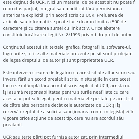
este deținut de UCR. Nici un material de pe acest sit nu poate fi
reprodus parțial, integral sau modificat fără permisiunea
anterioară explicită, prin acord scris cu UCR. Preluarea de
articole sau informaţii se poate face doar în limita a 500 de
caractere şi cu citarea sursei cu link activ. Orice abatere
constituie încălcarea Legii Nr. 8/1996 privind dreptul de autor.
Conținutul acestui sit, textele, grafica, fotografiile, software-ul,
logo-urile și orice alte materiale prezente pe sit sunt protejate
de legea dreptului de autor și sunt proprietatea UCR.
Este interzisă crearea de legături cu acest sit ale altor situri sau
invers, fără un acord prealabil scris. În situațiile în care acest
lucru se întâmplă fără acordul scris explicit al UCR, acesta nu
își asumă responsabilitatea pentru siturile neafiliate cu care
acesta ar putea fi legat, pentru materialele postate pe acest sit
de către alte persoane decât cele autorizate de UCR și își
rezervă dreptul de a solicita sancționarea conform legislației în
vigoare orice acțiune de acest tip, care nu are acordul său
prealabil.
UCR sau terțe părți pot furniza autorizat, prin intermediul