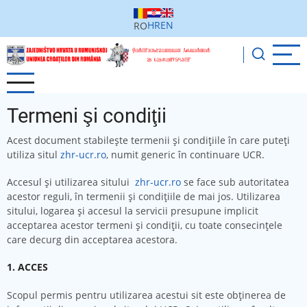
Sari
la
HR
EN
RO
conținutul
principal
Termeni şi condiţii
Acest document stabileşte termenii şi condiţiile în care puteţi
utiliza situl
zhr-ucr.ro
, numit generic în continuare UCR.
Accesul şi utilizarea sitului
zhr-ucr.ro
se face sub autoritatea
acestor reguli, în termenii şi condiţiile de mai jos. Utilizarea
sitului, logarea şi accesul la servicii presupune implicit
acceptarea acestor termeni şi condiţii, cu toate consecinţele
care decurg din acceptarea acestora.
1. ACCES
Scopul permis pentru utilizarea acestui sit este obţinerea de