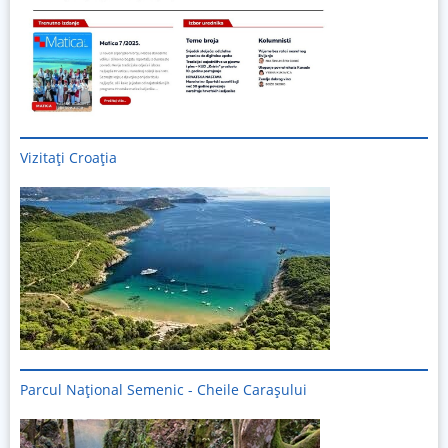
Vizitați
Croația
Parcul Național Semenic - Cheile Carașului
Imagine