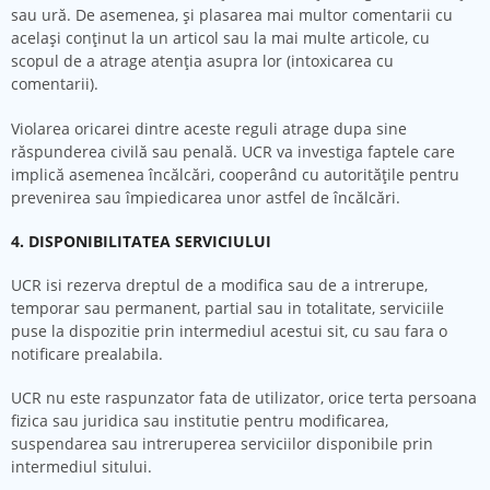
sau ură. De asemenea, şi plasarea mai multor comentarii cu
acelaşi conţinut la un articol sau la mai multe articole, cu
scopul de a atrage atenţia asupra lor (intoxicarea cu
comentarii).
Violarea oricarei dintre aceste reguli atrage dupa sine
răspunderea civilă sau penală. UCR va investiga faptele care
implică asemenea încălcări, cooperând cu autorităţile pentru
prevenirea sau împiedicarea unor astfel de încălcări.
4. DISPONIBILITATEA SERVICIULUI
UCR isi rezerva dreptul de a modifica sau de a intrerupe,
temporar sau permanent, partial sau in totalitate, serviciile
puse la dispozitie prin intermediul acestui sit, cu sau fara o
notificare prealabila.
UCR nu este raspunzator fata de utilizator, orice terta persoana
fizica sau juridica sau institutie pentru modificarea,
suspendarea sau intreruperea serviciilor disponibile prin
intermediul sitului.