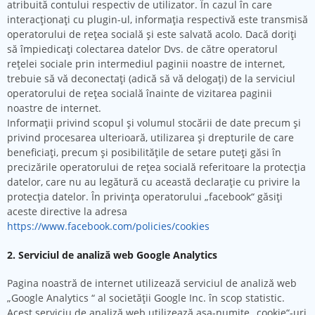
atribuită contului respectiv de utilizator. În cazul în care
interacţionaţi cu plugin-ul, informaţia respectivă este transmisă
operatorului de reţea socială şi este salvată acolo. Dacă doriţi
să împiedicaţi colectarea datelor Dvs. de către operatorul
reţelei sociale prin intermediul paginii noastre de internet,
trebuie să vă deconectaţi (adică să vă delogaţi) de la serviciul
operatorului de reţea socială înainte de vizitarea paginii
noastre de internet.
Informaţii privind scopul şi volumul stocării de date precum şi
privind procesarea ulterioară, utilizarea şi drepturile de care
beneficiaţi, precum şi posibilităţile de setare puteţi găsi în
precizările operatorului de reţea socială referitoare la protecţia
datelor, care nu au legătură cu această declaraţie cu privire la
protecţia datelor. În privinţa operatorului „facebook“ găsiţi
aceste directive la adresa
https://www.facebook.com/policies/cookies
2. Serviciul de analiză web Google Analytics
Pagina noastră de internet utilizează serviciul de analiză web
„Google Analytics “ al societăţii Google Inc. în scop statistic.
Acest serviciu de analiză web utilizează aşa-numite „cookie“-uri