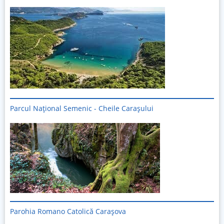
Parcul Național Semenic - Cheile Carașului
Imagine
Parohia Romano Catolică Carașova