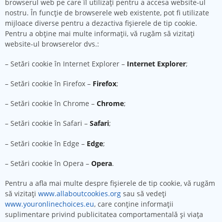
browserul web pe care îl utilizați pentru a accesa website-ul
nostru. În funcție de browserele web existente, pot fi utilizate
mijloace diverse pentru a dezactiva fișierele de tip cookie.
Pentru a obține mai multe informații, vă rugăm să vizitați
website-ul browserelor dvs.:
– Setări cookie în Internet Explorer –
Internet Explorer
;
– Setări cookie în Firefox –
Firefox
;
– Setări cookie în Chrome –
Chrome
;
– Setări cookie în Safari –
Safari
;
– Setări cookie în Edge –
Edge
;
– Setări cookie în Opera –
Opera
.
Pentru a afla mai multe despre fișierele de tip cookie, vă rugăm
să vizitați
www.allaboutcookies.org
sau să vedeți
www.youronlinechoices.eu
, care conține informații
suplimentare privind publicitatea comportamentală și viața