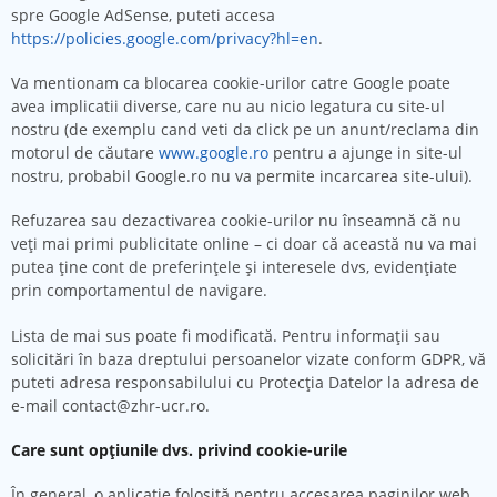
spre Google AdSense, puteti accesa
https://policies.google.com/privacy?hl=en
.
Va mentionam ca blocarea cookie-urilor catre Google poate
avea implicatii diverse, care nu au nicio legatura cu site-ul
nostru (de exemplu cand veti da click pe un anunt/reclama din
motorul de căutare
www.google.ro
pentru a ajunge in site-ul
nostru, probabil Google.ro nu va permite incarcarea site-ului).
Refuzarea sau dezactivarea cookie-urilor nu înseamnă că nu
veţi mai primi publicitate online – ci doar că această nu va mai
putea ţine cont de preferinţele şi interesele dvs, evidenţiate
prin comportamentul de navigare.
Lista de mai sus poate fi modificată. Pentru informații sau
solicitări în baza dreptului persoanelor vizate conform GDPR, vă
puteti adresa responsabilului cu Protecția Datelor la adresa de
e-mail contact@zhr-ucr.ro.
Care sunt opțiunile dvs. privind cookie-urile
În general, o aplicaţie folosită pentru accesarea paginilor web