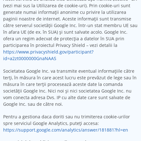
(vezi mai sus la Utilizarea de cookie-uri). Prin cookie-uri sunt
generate numai informaţii anonime cu privire la utilizarea
paginii noastre de internet. Aceste informaţii sunt transmise
către serverul societăţii Google Inc. într-un stat membru UE sau
în afara UE (de ex. în SUA) şi sunt salvate acolo. Google Inc.
ofera un regim adecvat de protecția a datelor în SUA prin
participarea în proiectul Privacy Shield – vezi detalii la
https://www.privacyshield.gov/participant?
id=a2zt0000000GnaNAAS
Societatea Google Inc. va transmite eventual informaţiile către
terţi, în măsura în care acest lucru este prevăzut de lege sau în
măsura în care terţii procesează aceste date la comanda
societăţii Google Inc. Nici noi şi nici societatea Google Inc. nu
vom conecta adresa Dvs. IP cu alte date care sunt salvate de
Google Inc. sau de către noi.
Pentru a gestiona daca doriti sau nu trimiterea cookie-urilor
spre serviciul Google Analytics, puteți accesa:
https://support.google.com/analytics/answer/181881?hl=en