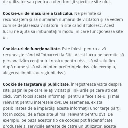
de utilizator sau pentru a oferi funcții specifice site-ului.
Cookie-uri de măsurare a traficului
. Ne permite să
recunoaștem și să numărăm numărul de vizitatori și să vedem
cum se deplasează vizitatorii în site când îl folosesc. Acest
lucru ne ajută să îmbunătățim modul în care funcționează site-
ul.
Cookie-uri de funcționalitate.
Este folosit pentru a vă
recunoaște când vă întoarceți la Site. Acest lucru ne permite să
personalizăm conținutul nostru pentru dvs., să vă salutăm
după nume și să vă amintim preferințele dvs. (de exemplu,
alegerea limbii sau regiunii dvs.).
Cookie de targetare și publicitate.
Înregistreaza vizita despre
site, paginile pe care le-ați vizitat și link-urile pe care ati dat
click. Vom folosi aceste informații pentru a face site-ul și mai
relevant pentru interesele dvs. De asemenea, exista
posibilitatea de a împărtăși aceste informații unor terțe părți,
tot in scopul de a face site-ul mai relevant pentru dvs. De
exemplu, pe baza acestor tip de cookies pot fi identificate
produsele si serviciile agreate de catre un utilizator, aceste