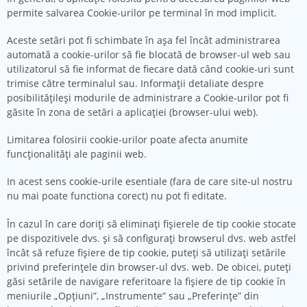
permite salvarea Cookie-urilor pe terminal în mod implicit.
Aceste setări pot fi schimbate în aşa fel încât administrarea
automată a cookie-urilor să fie blocată de browser-ul web sau
utilizatorul să fie informat de fiecare dată când cookie-uri sunt
trimise către terminalul sau. Informaţii detaliate despre
posibilităţileşi modurile de administrare a Cookie-urilor pot fi
găsite în zona de setări a aplicaţiei (browser-ului web).
Limitarea folosirii cookie-urilor poate afecta anumite
funcţionalităţi ale paginii web.
In acest sens cookie-urile esentiale (fara de care site-ul nostru
nu mai poate functiona corect) nu pot fi editate.
În cazul în care doriți să eliminați fișierele de tip cookie stocate
pe dispozitivele dvs. și să configurați browserul dvs. web astfel
încât să refuze fișiere de tip cookie, puteți să utilizați setările
privind preferințele din browser-ul dvs. web. De obicei, puteți
găsi setările de navigare referitoare la fișiere de tip cookie în
meniurile „Opțiuni”, „Instrumente” sau „Preferințe” din