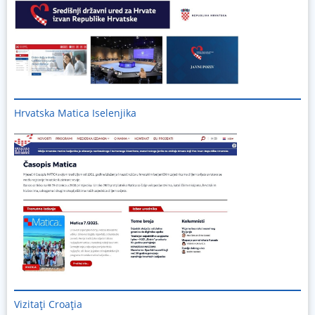
Hrvatska Matica Iselenjika
Vizitați
Croația