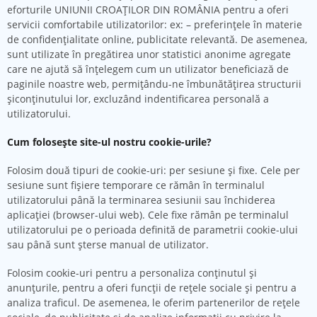
eforturile UNIUNII CROAȚILOR DIN ROMÂNIA pentru a oferi
servicii comfortabile utilizatorilor: ex: – preferinţele în materie
de confidenţialitate online, publicitate relevantă. De asemenea,
sunt utilizate în pregătirea unor statistici anonime agregate
care ne ajută să înţelegem cum un utilizator beneficiază de
paginile noastre web, permiţându-ne îmbunătăţirea structurii
şiconţinutului lor, excluzând indentificarea personală a
utilizatorului.
Cum folosește site-ul nostru cookie-urile?
Folosim două tipuri de cookie-uri: per sesiune şi fixe. Cele per
sesiune sunt fişiere temporare ce rămân în terminalul
utilizatorului până la terminarea sesiunii sau închiderea
aplicaţiei (browser-ului web). Cele fixe rămân pe terminalul
utilizatorului pe o perioada definită de parametrii cookie-ului
sau până sunt şterse manual de utilizator.
Folosim cookie-uri pentru a personaliza conținutul și
anunțurile, pentru a oferi funcții de rețele sociale și pentru a
analiza traficul. De asemenea, le oferim partenerilor de rețele