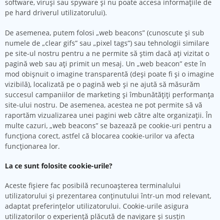
software, viruşi sau spyware şi nu poate accesa informaţiile de
pe hard driverul utilizatorului).
De asemenea, putem folosi „web beacons” (cunoscute și sub
numele de „clear gifs” sau „pixel tags”) sau tehnologii similare
pe site-ul nostru pentru a ne permite să știm dacă ați vizitat o
pagină web sau ați primit un mesaj. Un „web beacon” este în
mod obișnuit o imagine transparentă (deși poate fi și o imagine
vizibilă), localizată pe o pagină web și ne ajută să măsurăm
succesul campaniilor de marketing și îmbunătățiți performanța
site-ului nostru. De asemenea, acestea ne pot permite să vă
raportăm vizualizarea unei pagini web către alte organizații. În
multe cazuri, „web beacons” se bazează pe cookie-uri pentru a
funcționa corect, astfel că blocarea cookie-urilor va afecta
funcționarea lor.
La ce sunt folosite cookie-urile?
Aceste fişiere fac posibilă recunoaşterea terminalului
utilizatorului şi prezentarea conţinutului într-un mod relevant,
adaptat preferinţelor utilizatorului. Cookie-urile asigura
utilizatorilor o experienţă plăcută de navigare şi susţin