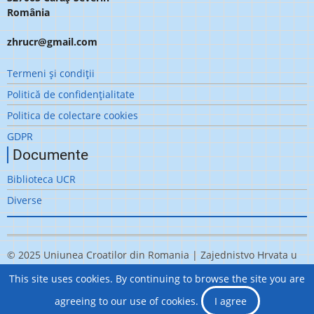
România
zhrucr@gmail.com
Meniu
Termeni şi condiţii
subsol
Politică de confidenţialitate
Politica de colectare cookies
GDPR
Documente
Biblioteca UCR
Diverse
© 2025 Uniunea Croatilor din Romania | Zajednistvo Hrvata u
Rumunjskoj, All rights reserved.
This site uses cookies. By continuing to browse the site you are
Realizat de
LIDER DESIGN
agreeing to our use of cookies.
I agree