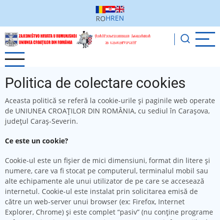
Sari
la
HR
EN
RO
conținutul
principal
Politica de colectare cookies
Aceasta politică se referă la cookie-urile și paginile web operate
de UNIUNEA CROAȚILOR DIN ROMÂNIA, cu sediul în Carașova,
județul Caraș-Severin.
Ce este un cookie?
Cookie-ul este un fişier de mici dimensiuni, format din litere şi
numere, care va fi stocat pe computerul, terminalul mobil sau
alte echipamente ale unui utilizator de pe care se accesează
internetul. Cookie-ul este instalat prin solicitarea emisă de
către un web-server unui browser (ex: Firefox, Internet
Explorer, Chrome) şi este complet “pasiv” (nu conţine programe