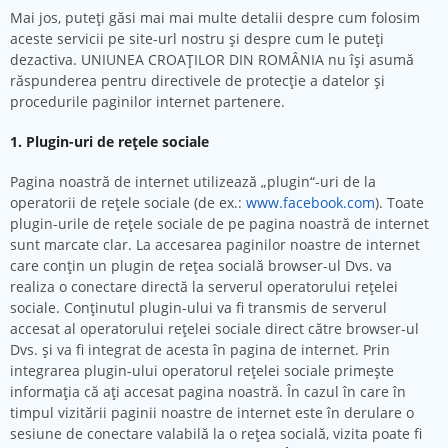
Mai jos, puteți găsi mai mai multe detalii despre cum folosim
aceste servicii pe site-url nostru și despre cum le puteți
dezactiva. UNIUNEA CROAȚILOR DIN ROMÂNIA nu îşi asumă
răspunderea pentru directivele de protecţie a datelor şi
procedurile paginilor internet partenere.
1. Plugin-uri de reţele sociale
Pagina noastră de internet utilizează „plugin“-uri de la
operatorii de reţele sociale (de ex.:
www.facebook.com
). Toate
plugin-urile de reţele sociale de pe pagina noastră de internet
sunt marcate clar. La accesarea paginilor noastre de internet
care conţin un plugin de reţea socială browser-ul Dvs. va
realiza o conectare directă la serverul operatorului reţelei
sociale. Conţinutul plugin-ului va fi transmis de serverul
accesat al operatorului reţelei sociale direct către browser-ul
Dvs. şi va fi integrat de acesta în pagina de internet. Prin
integrarea plugin-ului operatorul reţelei sociale primeşte
informaţia că aţi accesat pagina noastră. În cazul în care în
timpul vizitării paginii noastre de internet este în derulare o
sesiune de conectare valabilă la o reţea socială, vizita poate fi